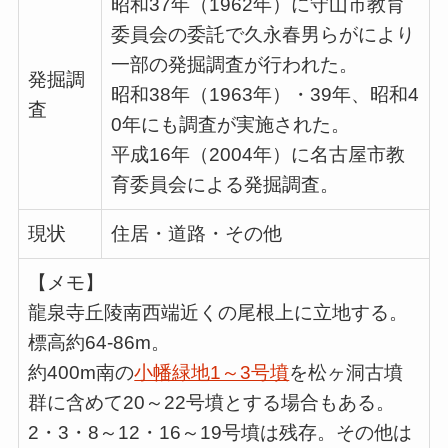
昭和37年（1962年）に守山市教育
委員会の委託で久永春男らがにより
一部の発掘調査が行われた。
発掘調
昭和38年（1963年）・39年、昭和4
査
0年にも調査が実施された。
平成16年（2004年）に名古屋市教
育委員会による発掘調査。
現状
住居・道路・その他
【メモ】
龍泉寺丘陵南西端近くの尾根上に立地する。
標高約64-86m。
約400m南の
小幡緑地1～3号墳
を松ヶ洞古墳
群に含めて20～22号墳とする場合もある。
2・3・8～12・16～19号墳は残存。その他は