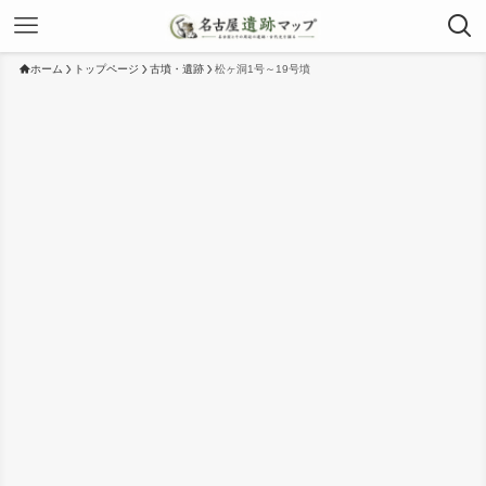
ホーム
トップページ
古墳・遺跡
松ヶ洞1号～19号墳