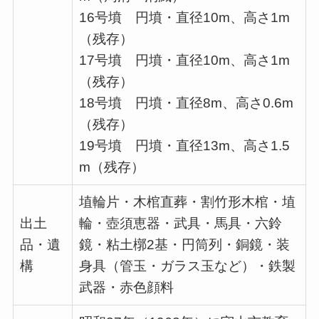
16号墳 円墳・直径10m、高さ1m
（残存）
17号墳 円墳・直径10m、高さ1m
（残存）
18号墳 円墳・直径8m、高さ0.6m
（残存）
19号墳 円墳・直径13m、高さ1.5
m（残存）
埴輪片・木棺直葬・割竹形木棺・埴
出土
輪・壺須恵器・武具・馬具・六鈴
品・遺
鏡・粘土槨2基・円筒列・銅鏡・装
構
身具（管玉・ガラス玉など）・鉄製
武器・赤色顔料