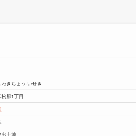
しわきちょう-いせき
区松原1丁目
図
生
物出土地