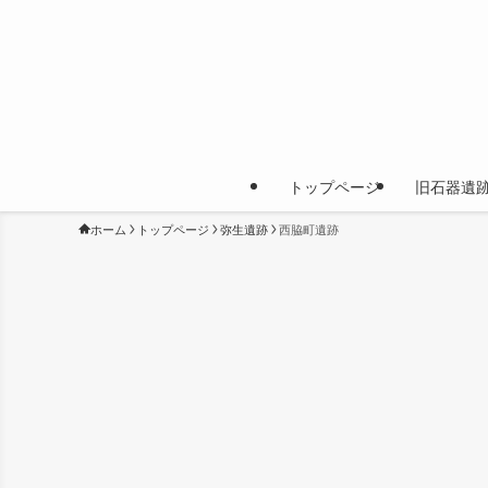
トップページ
旧石器遺
ホーム
トップページ
弥生遺跡
西脇町遺跡