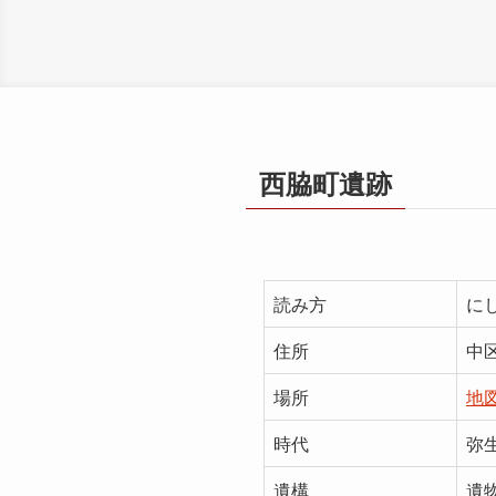
西脇町遺跡
読み方
に
住所
中
場所
地
時代
弥
遺構
遺