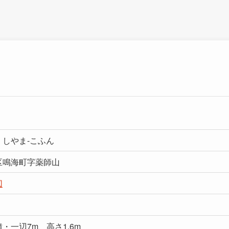
くしやま-こふん
区鳴海町字薬師山
図
・一辺7m、高さ1.6m