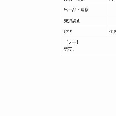
出土品・遺構
発掘調査
現状
住
【メモ】
残存。