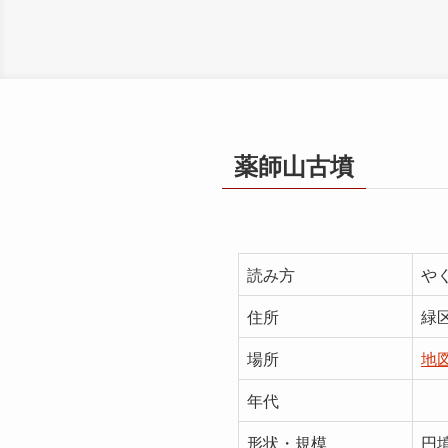
薬師山古墳
読み方
や
住所
緑
場所
地
年代
形状・規模
円墳