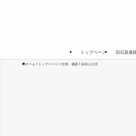
トップページ
旧石器遺
ホーム
トップページ
古墳・遺跡
薬師山古墳