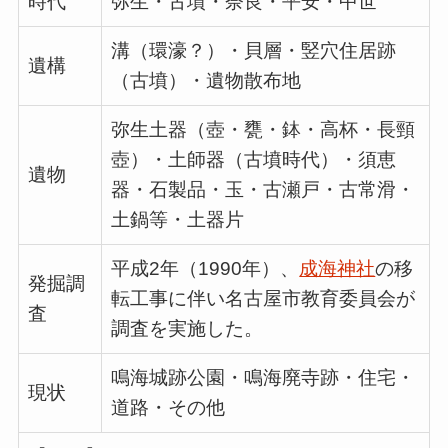
時代
弥生・古墳・奈良・平安・中世
溝（環濠？）・貝層・竪穴住居跡
遺構
（古墳）・遺物散布地
弥生土器（壺・甕・鉢・高杯・長頸
壺）・土師器（古墳時代）・須恵
遺物
器・石製品・玉・古瀬戸・古常滑・
土鍋等・土器片
平成2年（1990年）、
成海神社
の移
発掘調
転工事に伴い名古屋市教育委員会が
査
調査を実施した。
鳴海城跡公園・鳴海廃寺跡・住宅・
現状
道路・その他