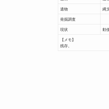
遺物
縄
発掘調査
現状
勅
【メモ】
残存。