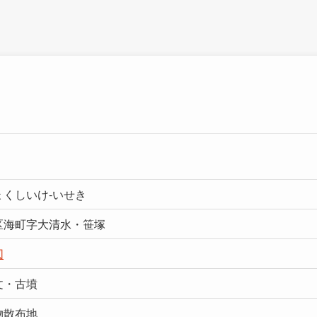
ょくしいけ-いせき
区海町字大清水・笹塚
図
文・古墳
物散布地