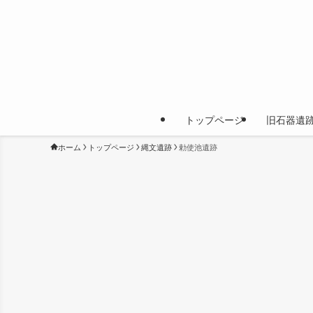
トップページ
旧石器遺
ホーム
トップページ
縄文遺跡
勅使池遺跡