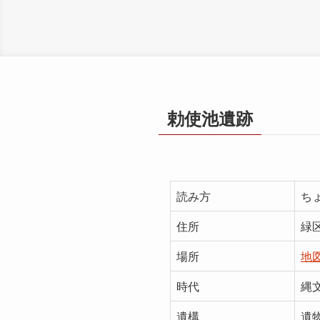
勅使池遺跡
読み方
ち
住所
緑
場所
地
時代
縄
遺構
遺