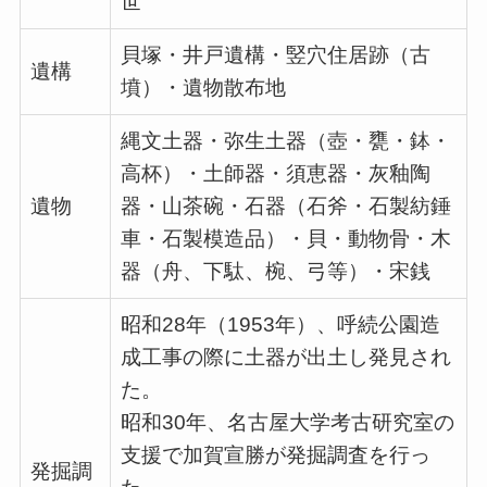
世
貝塚・井戸遺構・竪穴住居跡（古
遺構
墳）・遺物散布地
縄文土器・弥生土器（壺・甕・鉢・
高杯）・土師器・須恵器・灰釉陶
遺物
器・山茶碗・石器（石斧・石製紡錘
車・石製模造品）・貝・動物骨・木
器（舟、下駄、椀、弓等）・宋銭
昭和28年（1953年）、呼続公園造
成工事の際に土器が出土し発見され
た。
昭和30年、名古屋大学考古研究室の
支援で加賀宣勝が発掘調査を行っ
発掘調