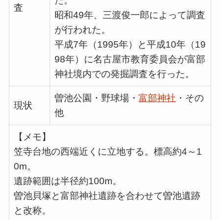
た。
査
昭和49年、三渡俊一郎によって調査
が行われた。
平成7年（1995年）と平成10年（19
98年）に名古屋市教育委員会が富部
神社境内での発掘調査を行った。
曽池公園・野球場・
富部神社
・その
現状
他
【メモ】
笠寺台地の西端近くに立地する。標高約4～1
0m。
遺跡範囲は半径約100m。
曽池貝塚と富部神社遺跡を合わせて曽池遺跡
と改称。