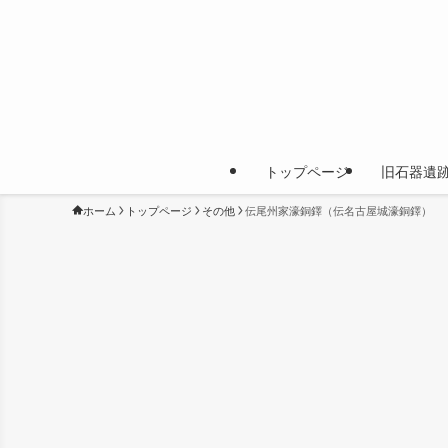
トップページ
旧石器遺
ホーム
トップページ
その他
伝尾州家濠銅鐸（伝名古屋城濠銅鐸）