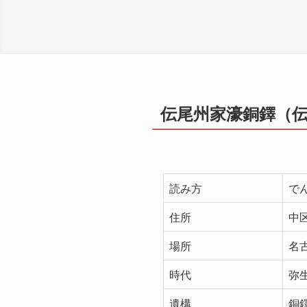
伝尾州家濠銅鐸（
読み方
で
住所
中
場所
名
時代
弥
遺構
銅