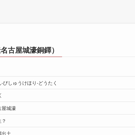
伝名古屋城濠銅鐸）
ん-びしゅうけほり-どうたく
区
古屋城濠
生？
鐸出土