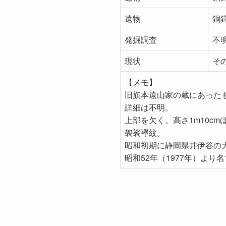
遺物
銅
発掘調査
不
現状
そ
【メモ】
旧旗本遠山家の蔵にあった
詳細は不明。
上部を欠く。高さ1m10cm
袈裟襷紋。
昭和初期に静岡県井伊谷の
昭和52年（1977年）より