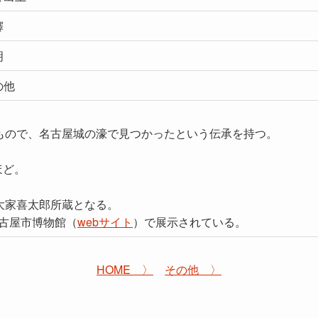
鐸
明
の他
もので、名古屋城の濠で見つかったという伝承を持つ。
ほど。
大家喜太郎所蔵となる。
名古屋市博物館（
webサイト
）で展示されている。
HOME 〉
その他 〉